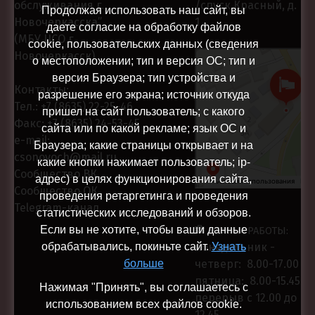
обслуживания г.
/спуск Красный, д.
Продолжая использовать наш сайт, вы
Новочеркасска”
1
даете согласие на обработку файлов
(МБУ ЦСО г.
cookie, пользовательских данных (сведения
Новочеркасск)
Центр социального
о местоположении; тип и версия ОС; тип и
Социальная служба в
обслуживания
версия Браузера; тип устройства и
Новочеркасске
Контакты:
разрешение его экрана; источник откуда
Тел.:
+7 (8635) 22-25-46
пришел на сайт пользователь; с какого
Факс:
+7 (8635) 24-53-45
сайта или по какой рекламе; язык ОС и
e-mail:
Браузера; какие страницы открывает и на
csonovoch@mail.ru
какие кнопки нажимает пользователь; ip-
Сообщество ВК
адрес) в целях функционирования сайта,
Сообщество ОК
проведения ретаргетинга и проведения
Telegram-канал
статистических исследований и обзоров.
Если вы не хотите, чтобы ваши данные
РЕЖИМ РАБОТЫ:
обрабатывались, покиньте сайт.
Узнать
понедельник -
больше
четверг: 8.00-17.00
пятница: 8.00-15.45
Нажимая "Принять", вы соглашаетесь с
перерыв с 12.00 до
использованием всех файлов cookie.
12.45