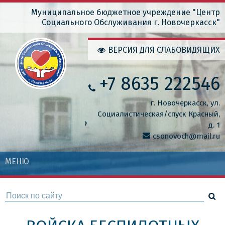
Перейти
Муниципальное бюджетное учреждение "Центр
Социального Обслуживания г. Новочеркасск"
к
основному
ВЕРСИЯ ДЛЯ СЛАБОВИДЯЩИХ
содержанию
+7 8635 222546
г. Новочеркасск, ул.
Социалистическая/спуск Красный,
д. 1
csonovoch@mail.ru
МЕНЮ