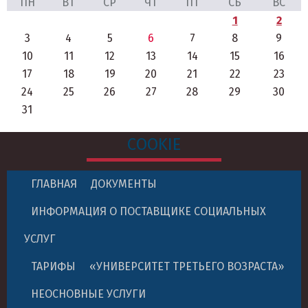
ПН
ВТ
СР
ЧТ
ПТ
СБ
ВС
1
2
3
4
5
6
7
8
9
10
11
12
13
14
15
16
17
18
19
20
21
22
23
24
25
26
27
28
29
30
31
COOKIE
ГЛАВНАЯ
ДОКУМЕНТЫ
ИНФОРМАЦИЯ О ПОСТАВЩИКЕ СОЦИАЛЬНЫХ
УСЛУГ
ТАРИФЫ
«УНИВЕРСИТЕТ ТРЕТЬЕГО ВОЗРАСТА»
НЕОСНОВНЫЕ УСЛУГИ