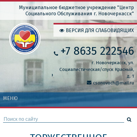
Перейти
Муниципальное бюджетное учреждение "Центр
Социального Обслуживания г. Новочеркасск"
к
основному
ВЕРСИЯ ДЛЯ СЛАБОВИДЯЩИХ
содержанию
+7 8635 222546
г. Новочеркасск, ул.
Социалистическая/спуск Красный,
д. 1
csonovoch@mail.ru
МЕНЮ