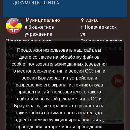
ДОКУМЕНТЫ ЦЕНТРА
Муниципально
АДРЕС:
е бюджетное
г. Новочеркасск
учреждение
ул.
“Центр социального
Социалистическая
обслуживания г.
/спуск Красный, д.
Продолжая использовать наш сайт, вы
Новочеркасска”
1
даете согласие на обработку файлов
(МБУ ЦСО г.
cookie, пользовательских данных (сведения
Новочеркасск)
Центр социального
о местоположении; тип и версия ОС; тип и
Социальная служба в
обслуживания
версия Браузера; тип устройства и
Новочеркасске
Контакты:
разрешение его экрана; источник откуда
Тел.:
+7 (8635) 22-25-46
пришел на сайт пользователь; с какого
Факс:
+7 (8635) 24-53-45
сайта или по какой рекламе; язык ОС и
e-mail:
Браузера; какие страницы открывает и на
csonovoch@mail.ru
какие кнопки нажимает пользователь; ip-
Сообщество ВК
адрес) в целях функционирования сайта,
Сообщество ОК
проведения ретаргетинга и проведения