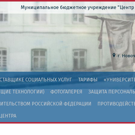
Перейти
Муниципальное бюджетное учреждение "Центр 
к
основному
содержанию
г. Ново
СТАВЩИКЕ СОЦИАЛЬНЫХ УСЛУГ
ТАРИФЫ
«УНИВЕРСИТЕ
ЩИЕ ТЕХНОЛОГИИ)
ФОТОГАЛЕРЕЯ
ЗАЩИТА ПЕРСОНАЛ
ВИТЕЛЬСТВОМ РОССИЙСКОЙ ФЕДЕРАЦИИ
ПРОТИВОДЕЙСТ
ЦЕНТРА