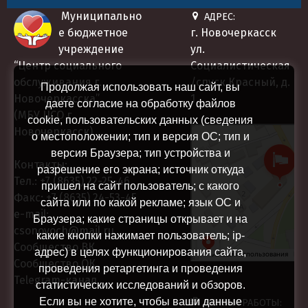
Муниципально
АДРЕС:
е бюджетное
г. Новочеркасск
учреждение
ул.
“Центр социального
Социалистическая
обслуживания г.
/спуск Красный, д.
Продолжая использовать наш сайт, вы
Новочеркасска”
1
даете согласие на обработку файлов
(МБУ ЦСО г.
cookie, пользовательских данных (сведения
Новочеркасск)
Центр социального
о местоположении; тип и версия ОС; тип и
Социальная служба в
обслуживания
версия Браузера; тип устройства и
Новочеркасске
Контакты:
разрешение его экрана; источник откуда
Тел.:
+7 (8635) 22-25-46
пришел на сайт пользователь; с какого
Факс:
+7 (8635) 24-53-45
сайта или по какой рекламе; язык ОС и
e-mail:
Браузера; какие страницы открывает и на
csonovoch@mail.ru
какие кнопки нажимает пользователь; ip-
Сообщество ВК
адрес) в целях функционирования сайта,
Сообщество ОК
проведения ретаргетинга и проведения
Telegram-канал
статистических исследований и обзоров.
Если вы не хотите, чтобы ваши данные
РЕЖИМ РАБОТЫ: