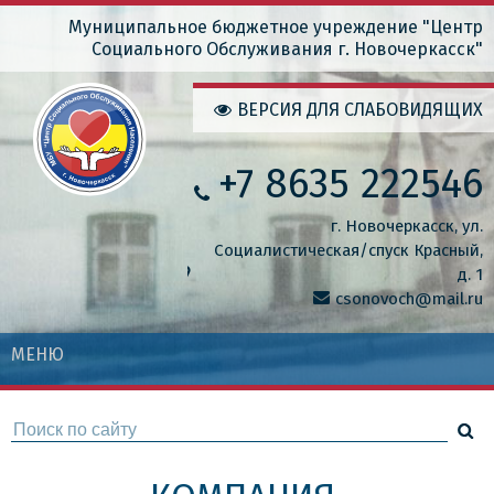
Перейти
Муниципальное бюджетное учреждение "Центр
Социального Обслуживания г. Новочеркасск"
к
основному
ВЕРСИЯ ДЛЯ СЛАБОВИДЯЩИХ
содержанию
+7 8635 222546
г. Новочеркасск, ул.
Социалистическая/спуск Красный,
д. 1
csonovoch@mail.ru
МЕНЮ