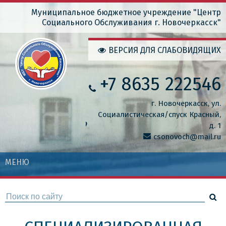
Перейти
Муниципальное бюджетное учреждение "Центр
Социального Обслуживания г. Новочеркасск"
к
основному
ВЕРСИЯ ДЛЯ СЛАБОВИДЯЩИХ
содержанию
+7 8635 222546
г. Новочеркасск, ул.
Социалистическая/спуск Красный,
д. 1
csonovoch@mail.ru
МЕНЮ