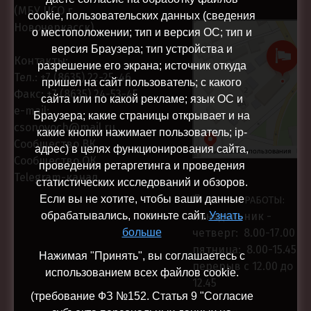
(МБУ ЦСО г.
cookie, пользовательских данных (сведения
Новочеркасск)
Центр социального
о местоположении; тип и версия ОС; тип и
Социальная служба в
обслуживания
версия Браузера; тип устройства и
Новочеркасске
Контакты:
разрешение его экрана; источник откуда
Тел.:
+7 (8635) 22-25-46
пришел на сайт пользователь; с какого
Факс:
+7 (8635) 24-53-45
сайта или по какой рекламе; язык ОС и
e-mail:
Браузера; какие страницы открывает и на
csonovoch@mail.ru
какие кнопки нажимает пользователь; ip-
Сообщество ВК
адрес) в целях функционирования сайта,
Сообщество ОК
проведения ретаргетинга и проведения
Telegram-канал
статистических исследований и обзоров.
Если вы не хотите, чтобы ваши данные
РЕЖИМ РАБОТЫ:
обрабатывались, покиньте сайт.
Узнать
понедельник -
больше
четверг: 8.00-17.00
пятница: 8.00-15.45
Нажимая "Принять", вы соглашаетесь с
перерыв с 12.00 до
использованием всех файлов cookie.
12.45
(требование ФЗ №152. Статья 9 "Согласие